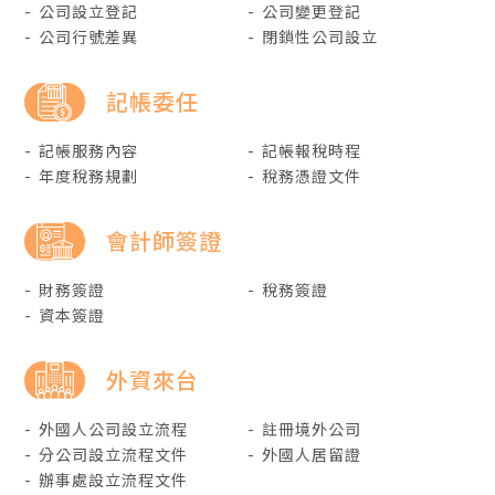
公司設立登記
公司變更登記
鋪路
公司行號差異
閉鎖性公司設立
記帳委任
記帳服務內容
記帳報稅時程
值得信賴的財稅顧問，伍賀會計師事務所
年度稅務規劃
稅務憑證文件
會計師簽證
財務簽證
稅務簽證
資本簽證
外資來台
外國人公司設立流程
註冊境外公司
分公司設立流程文件
外國人居留證
辦事處設立流程文件