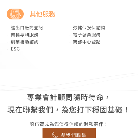
其他服務
進出口廠商登記
勞健保投保諮詢
商標專利服務
電子發票服務
創業補助諮詢
商務中心登記
ESG
個人賣家也能做進出口？出進口廠
專業會計顧問隨時待命，
2024-12-31
商登記懶人包
現在聯繫我們，為您打下穩固基礎！
會計師簽證費用怎麼算？財務簽證
2024-12-31
讓伍賀成為您值得信賴的財務夥伴！
的辦理流程一次告訴你
與我們聯繫